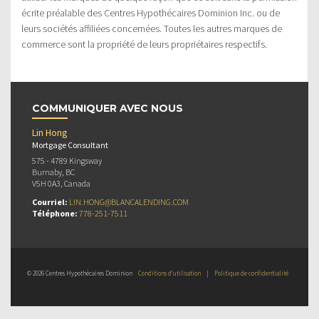
écrite préalable des Centres Hypothécaires Dominion Inc. ou de
leurs sociétés affiliées concernées. Toutes les autres marques de
commerce sont la propriété de leurs propriétaires respectifs.
COMMUNIQUER AVEC NOUS
Lin Hong
Mortgage Consultant
575 - 4789 Kingsway
Burnaby, BC
V5H 0A3, Canada
Courriel:
LIN.HONG@BLANCALENDING.COM
Téléphone:
778-251-7511
© 2026 Centres Hypothécaires Dominion
Conditions d’utilisation
|
Politique de confidentialité